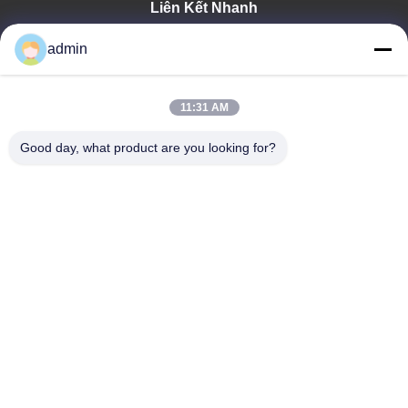
Liên Kết Nhanh
Nhà
admin
Sản Phẩm
Hướng Dẫn VR
Về Chúng Tôi
11:31 AM
Tham Quan Nhà Máy
Good day, what product are you looking for?
Kiểm Soát Chất Lượng
Liên Hệ Chúng Tôi
Tin Tức
Tất Cả Các Trường Hợp
Tianjin Mikim Technique Co., Ltd.
86-136-73050773
sales@mikimz.com
Follow Us