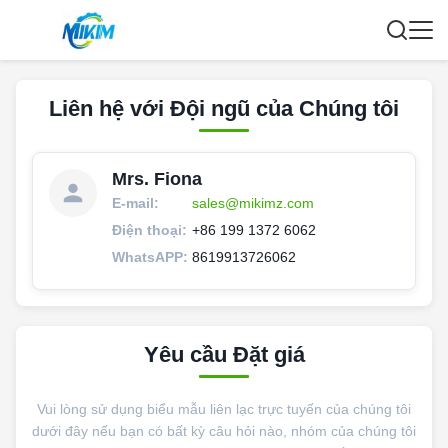
Liên hệ với Đội ngũ của Chúng tôi
Mrs. Fiona
E-mail:
sales@mikimz.com
Điện thoại:
+86 199 1372 6062
WhatsAPP:
8619913726062
Yêu cầu Đặt giá
Vui lòng sử dụng biểu mẫu liên lạc trực tuyến của chúng tôi
dưới đây nếu bạn có bất kỳ câu hỏi nào, nhóm của chúng tôi