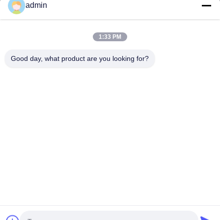
admin
Sản Phẩm
Hướng Dẫn VR
Về Chúng Tôi
1:33 PM
Tham Quan Nhà Máy
Good day, what product are you looking for?
Kiểm Soát Chất Lượng
Liên Hệ Chúng Tôi
Tin Tức
Tất Cả Các Trường Hợp
Tianjin Mikim Technique Co., Ltd.
86-136-73050773
info@mikimz.com
Follow Us
© 2026 Tianjin Mikim Technique Co., Ltd.. All Rights Reserved.