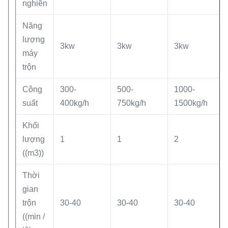
nghiền
Năng
lượng
3kw
3kw
3kw
máy
trộn
Công
300-
500-
1000-
suất
400kg/h
750kg/h
1500kg/h
Khối
lượng
1
1
2
((m3))
Thời
gian
trộn
30-40
30-40
30-40
((min /