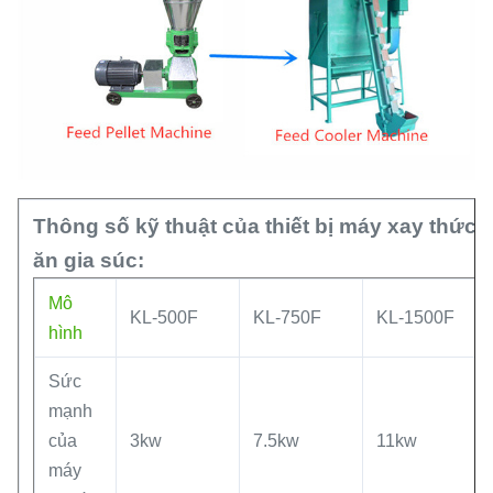
Thông số kỹ thuật của thiết bị máy xay thức
ăn gia súc:
Mô
KL-500F
KL-750F
KL-1500F
hình
Sức
mạnh
của
3kw
7.5kw
11kw
máy