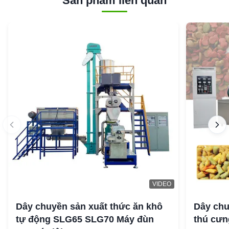
Sản phẩm liên quan
VIDEO
Dây chuyền sản xuất thức ăn khô
Dây chu
tự động SLG65 SLG70 Máy đùn
thú cưng