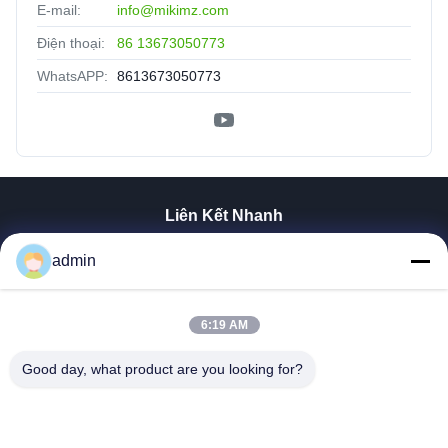
E-mail:
info@mikimz.com
Điện thoại:
86 13673050773
WhatsAPP:
8613673050773
Liên Kết Nhanh
Nhà
admin
Sản Phẩm
Hướng Dẫn VR
Về Chúng Tôi
6:19 AM
Tham Quan Nhà Máy
Good day, what product are you looking for?
Kiểm Soát Chất Lượng
Liên Hệ Chúng Tôi
Tin Tức