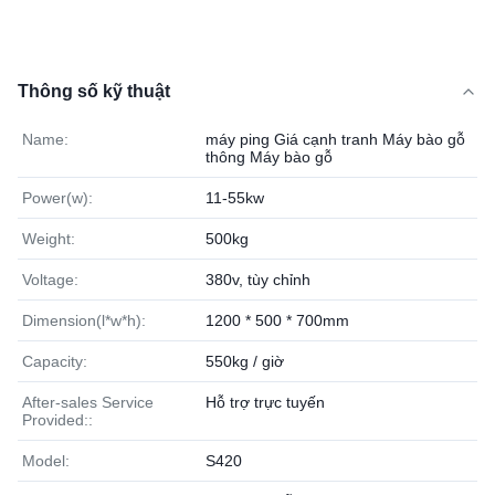
Thông số kỹ thuật
Name:
máy ping Giá cạnh tranh Máy bào gỗ
thông Máy bào gỗ
Power(w):
11-55kw
Weight:
500kg
Voltage:
380v, tùy chỉnh
Dimension(l*w*h):
1200 * 500 * 700mm
Capacity:
550kg / giờ
After-sales Service
Hỗ trợ trực tuyến
Provided::
Model:
S420