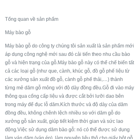
Tổng quan về sản phẩm
Máy bào gỗ
Máy bào gỗ do công ty chúng tôi sản xuất là sản phẩm mới
áp dụng công nghệ mới sau đó cải tiến theo nhu cầu bào
gỗ và hiện trạng của gỗ.Máy bào gỗ này có thể chế biến tất
cả các loại gỗ (như que, cành, khúc gỗ, đồ gỗ phế liệu từ
các xưởng sản xuất đồ gỗ, cành gỗ phế thải,…) thành
từng mẻ dăm gỗ mỏng với độ dày đồng đều.Gỗ đi vào máy
thông qua cổng cấp liệu và được cắt bởi lưỡi dao bên
trong máy để đục lỗ dăm.Kích thước và độ dày của dăm
đồng đều, không chênh lệch nhiều so với dăm gỗ do
xưởng gỗ sản xuất, giúp tiết kiệm thời gian và sức lao
động.Việc sử dụng dăm bào gỗ: nó có thể được sử dụng
làm ván dăm (ván ép), làm nguyên liệu thô cho giấy bột gỗ