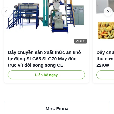
VIDEO
Dây chuyền sản xuất thức ăn khô
Dây chu
tự động SLG65 SLG70 Máy đùn
thú cưng
trục vít đôi song song CE
22KW
Liên hệ ngay
Mrs. Fiona