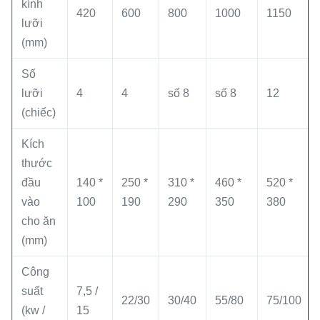
kính
420
600
800
1000
1150
lưỡi
(mm)
Số
lưỡi
4
4
số 8
số 8
12
(chiếc)
Kích
thước
đầu
140 *
250 *
310 *
460 *
520 *
vào
100
190
290
350
380
cho ăn
(mm)
Công
suất
7,5 /
22/30
30/40
55/80
75/100
(kw /
15