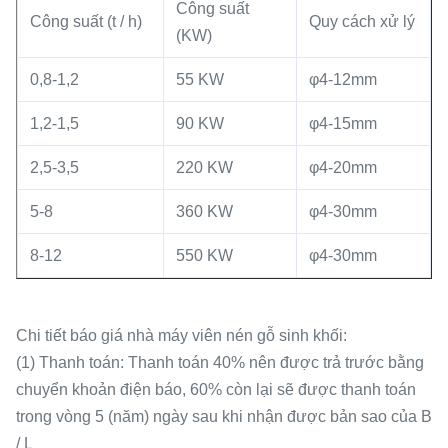
Công suất
Công suất (t / h)
Quy cách xử lý
(KW)
0,8-1,2
55 KW
φ4-12mm
1,2-1,5
90 KW
φ4-15mm
2,5-3,5
220 KW
φ4-20mm
5-8
360 KW
φ4-30mm
8-12
550 KW
φ4-30mm
Chi tiết báo giá nhà máy viên nén gỗ sinh khối:
(1) Thanh toán: Thanh toán 40% nên được trả trước bằng
chuyển khoản điện báo, 60% còn lại sẽ được thanh toán
trong vòng 5 (năm) ngày sau khi nhận được bản sao của B
/ L