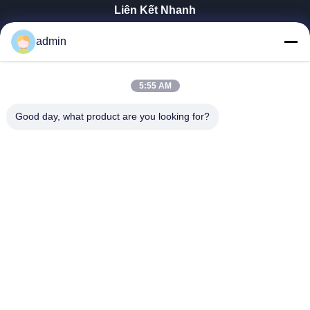
Liên Kết Nhanh
Nhà
admin
Sản Phẩm
Hướng Dẫn VR
5:55 AM
Về Chúng Tôi
Tham Quan Nhà Máy
Good day, what product are you looking for?
Kiểm Soát Chất Lượng
Liên Hệ Chúng Tôi
Tin Tức
Tất Cả Các Trường Hợp
Tianjin Mikim Technique Co., Ltd.
86-136-73050773
info@mikimz.com
Follow Us