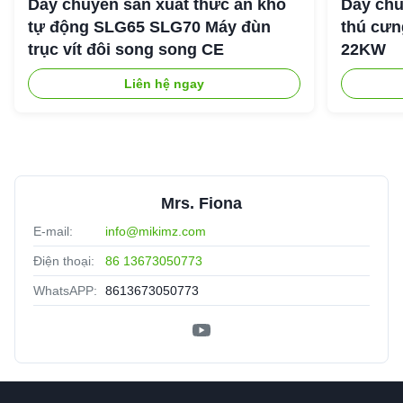
Dây chuyền sản xuất thức ăn khô
Dây chu
tự động SLG65 SLG70 Máy đùn
thú cưng
trục vít đôi song song CE
22KW
Liên hệ ngay
Mrs. Fiona
E-mail:
info@mikimz.com
Điện thoại:
86 13673050773
WhatsAPP:
8613673050773