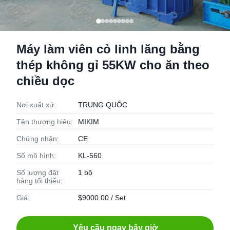
Máy làm viên cỏ linh lăng bằng
thép không gỉ 55KW cho ăn theo
chiều dọc
Nơi xuất xứ:
TRUNG QUỐC
Tên thương hiệu:
MIKIM
Chứng nhận:
CE
Số mô hình:
KL-560
Số lượng đặt
1 bộ
hàng tối thiểu:
Giá:
$9000.00 / Set
Yêu cầu ngay bây giờ