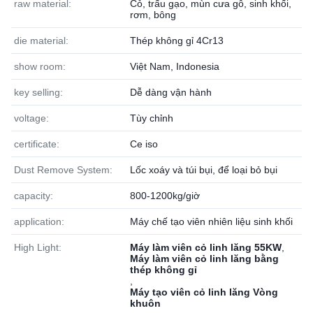
raw material:
Cỏ, trấu gạo, mùn cưa gỗ, sinh khối,
rơm, bông
die material:
Thép không gỉ 4Cr13
show room:
Việt Nam, Indonesia
key selling:
Dễ dàng vận hành
voltage:
Tùy chỉnh
certificate:
Ce iso
Dust Remove System:
Lốc xoáy và túi bụi, để loại bỏ bụi
capacity:
800-1200kg/giờ
application:
Máy chế tạo viên nhiên liệu sinh khối
High Light:
Máy làm viên cỏ linh lăng 55KW
,
Máy làm viên cỏ linh lăng bằng
thép không gỉ
,
Máy tạo viên cỏ linh lăng Vòng
khuôn