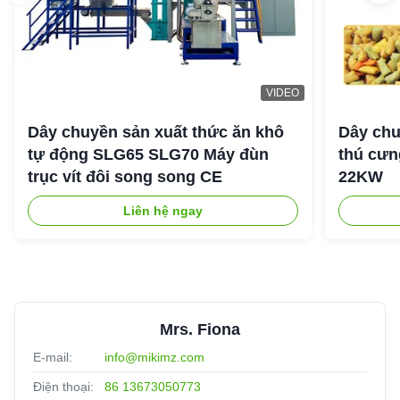
VIDEO
Dây chuyền sản xuất thức ăn khô
Dây chu
tự động SLG65 SLG70 Máy đùn
thú cưng
trục vít đôi song song CE
22KW
Liên hệ ngay
Mrs. Fiona
E-mail:
info@mikimz.com
Điện thoại:
86 13673050773