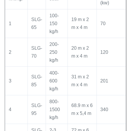
(kw)
100-
SLG-
19 m x 2
1
150
70
65
m x 4 m
kg/h
200-
SLG-
20 m x 2
2
250
120
70
m x 4 m
kg/h
400-
SLG-
31 m x 2
3
600
201
85
m x 4 m
kg/h
800-
SLG-
68.9 m x 6
4
1500
340
95
m x 5,4 m
kg/h
SLG-
2-3
72 m x 6