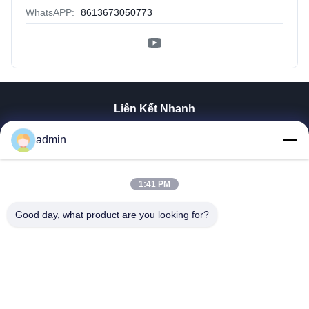
WhatsAPP:
8613673050773
Liên Kết Nhanh
Nhà
admin
Sản Phẩm
Hướng Dẫn VR
1:41 PM
Về Chúng Tôi
Tham Quan Nhà Máy
Good day, what product are you looking for?
Kiểm Soát Chất Lượng
Liên Hệ Chúng Tôi
Tin Tức
Tất Cả Các Trường Hợp
Tianjin Mikim Technique Co., Ltd.