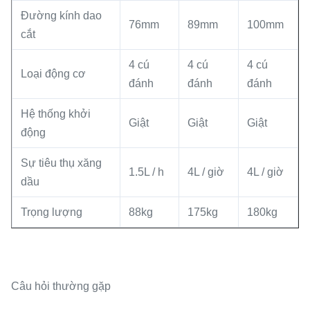
Đường kính dao
76mm
89mm
100mm
cắt
4 cú
4 cú
4 cú
Loại động cơ
đánh
đánh
đánh
Hệ thống khởi
Giật
Giật
Giật
động
Sự tiêu thụ xăng
1.5L / h
4L / giờ
4L / giờ
dầu
Trọng lượng
88kg
175kg
180kg
Câu hỏi thường gặp