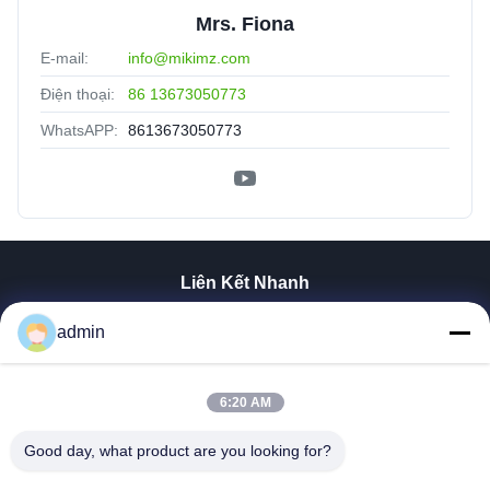
Mrs. Fiona
E-mail:
info@mikimz.com
Điện thoại:
86 13673050773
WhatsAPP:
8613673050773
Liên Kết Nhanh
Nhà
admin
Sản Phẩm
Hướng Dẫn VR
Về Chúng Tôi
6:20 AM
Tham Quan Nhà Máy
Good day, what product are you looking for?
Kiểm Soát Chất Lượng
Liên Hệ Chúng Tôi