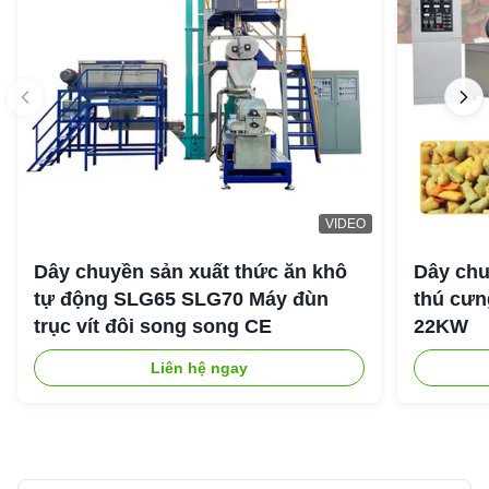
VIDEO
Dây chuyền sản xuất thức ăn khô
Dây chu
tự động SLG65 SLG70 Máy đùn
thú cưng
trục vít đôi song song CE
22KW
Liên hệ ngay