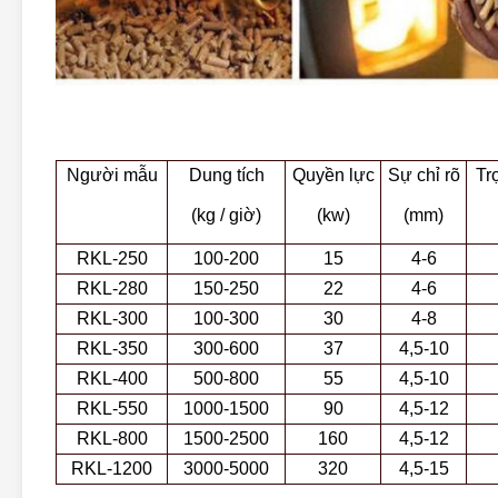
Người mẫu
Dung tích
Quyền lực
Sự chỉ rõ
Tr
(kg / giờ)
(kw)
(mm)
RKL-250
100-200
15
4-6
RKL-280
150-250
22
4-6
RKL-300
100-300
30
4-8
RKL-350
300-600
37
4,5-10
RKL-400
500-800
55
4,5-10
RKL-550
1000-1500
90
4,5-12
RKL-800
1500-2500
160
4,5-12
RKL-1200
3000-5000
320
4,5-15