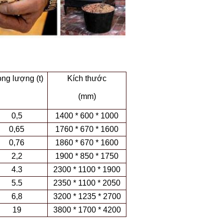
ọng lượng (t)
Kích thước
(mm)
0,5
1400 * 600 * 1000
0,65
1760 * 670 * 1600
0,76
1860 * 670 * 1600
2,2
1900 * 850 * 1750
4.3
2300 * 1100 * 1900
5.5
2350 * 1100 * 2050
6,8
3200 * 1235 * 2700
19
3800 * 1700 * 4200