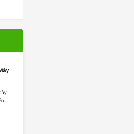
 Máy
 cây
ển