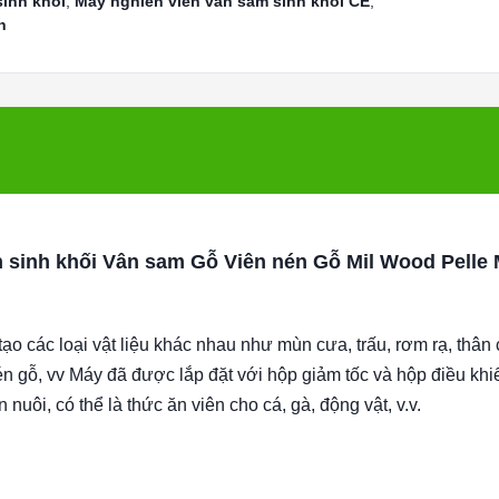
sinh khối
,
Máy nghiền viên vân sam sinh khối CE
,
h
n sinh khối Vân sam Gỗ Viên nén Gỗ Mil Wood Pelle
o các loại vật liệu khác nhau như mùn cưa, trấu, rơm rạ, thân
n gỗ, vv Máy đã được lắp đặt với hộp giảm tốc và hộp điều khi
uôi, có thể là thức ăn viên cho cá, gà, động vật, v.v.