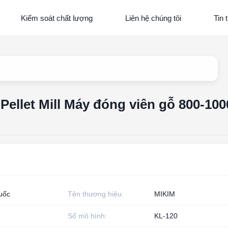
Kiểm soát chất lượng
Liên hệ chúng tôi
Tin 
ellet Mill Máy đóng viên gỗ 800-100
uốc
Tên thương hiệu:
MIKIM
Số mô hình:
KL-120