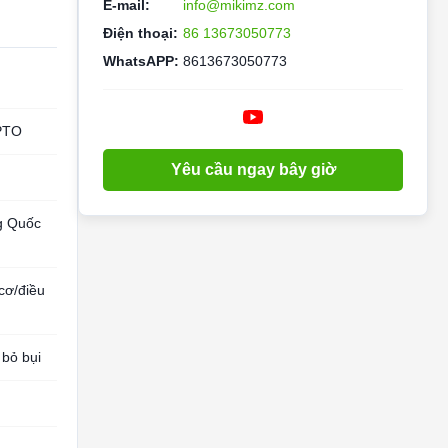
E-mail:
info@mikimz.com
Điện thoại:
86 13673050773
WhatsAPP:
8613673050773
 PTO
Yêu cầu ngay bây giờ
ng Quốc
cơ/điều
 bỏ bụi