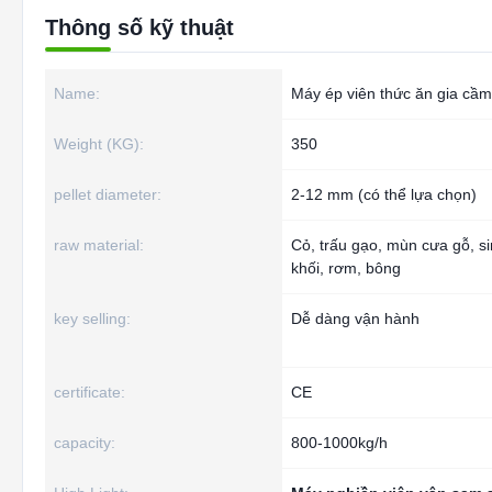
Thông số kỹ thuật
Name:
Máy ép viên thức ăn gia cầm
Weight (KG):
350
pellet diameter:
2-12 mm (có thể lựa chọn)
raw material:
Cỏ, trấu gạo, mùn cưa gỗ, s
khối, rơm, bông
key selling:
Dễ dàng vận hành
certificate:
CE
capacity:
800-1000kg/h