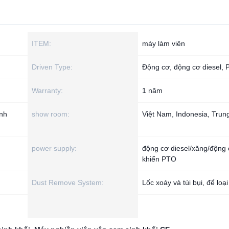
ITEM:
máy làm viên
Driven Type:
Động cơ, động cơ diesel,
Warranty:
1 năm
inh
show room:
Việt Nam, Indonesia, Tru
power supply:
động cơ diesel/xăng/động 
khiển PTO
Dust Remove System:
Lốc xoáy và túi bụi, để loại