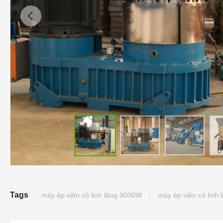
Tags
máy ép viên cỏ linh lăng 9000W
máy ép viên cỏ linh 