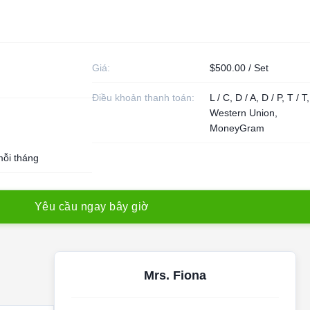
Giá:
$500.00 / Set
Điều khoản thanh toán:
L / C, D / A, D / P, T / T,
Western Union,
MoneyGram
mỗi tháng
Y
ê
u
c
ầ
u
n
g
a
y
b
â
y
g
i
ờ
Mrs. Fiona